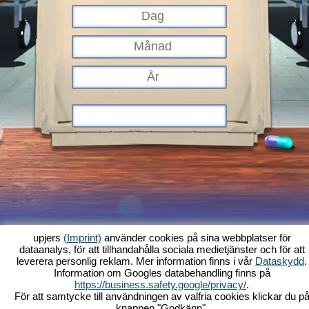
upjers
(Imprint)
använder cookies på sina webbplatser för
dataanalys, för att tillhandahålla sociala medietjänster och för att
Vad är Kapi Hospital?
Historia
Funktioner
Screenshots
Regler
leverera personlig reklam. Mer information finns i vår
Dataskydd
.
Information om Googles databehandling finns på
Forum
Villkor
Dataskydd
Allmänna villkor
Support
Webbläsarspel -
https://business.safety.google/privacy/
.
Upjers.com
För att samtycke till användningen av valfria cookies klickar du p
Hantera Cookies
knappen "Godkänn".