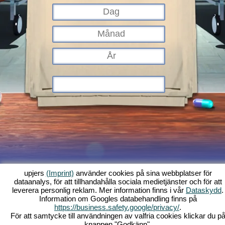
upjers
(Imprint)
använder cookies på sina webbplatser för
dataanalys, för att tillhandahålla sociala medietjänster och för att
Vad är Kapi Hospital?
Historia
Funktioner
Screenshots
Regler
leverera personlig reklam. Mer information finns i vår
Dataskydd
.
Information om Googles databehandling finns på
Forum
Villkor
Dataskydd
Allmänna villkor
Support
Webbläsarspel -
https://business.safety.google/privacy/
.
Upjers.com
För att samtycke till användningen av valfria cookies klickar du p
Hantera Cookies
knappen "Godkänn".