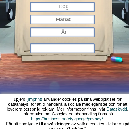
upjers
(Imprint)
använder cookies på sina webbplatser för
dataanalys, för att tillhandahålla sociala medietjänster och för att
Vad är Kapi Hospital?
Historia
Funktioner
Screenshots
Regler
leverera personlig reklam. Mer information finns i vår
Dataskydd
.
Information om Googles databehandling finns på
Forum
Villkor
Dataskydd
Allmänna villkor
Support
Webbläsarspel -
https://business.safety.google/privacy/
.
Upjers.com
För att samtycke till användningen av valfria cookies klickar du p
Hantera Cookies
knappen "Godkänn".