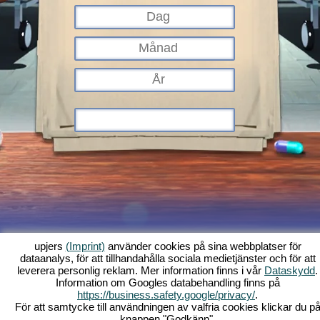
upjers
(Imprint)
använder cookies på sina webbplatser för
dataanalys, för att tillhandahålla sociala medietjänster och för att
Vad är Kapi Hospital?
Historia
Funktioner
Screenshots
Regler
leverera personlig reklam. Mer information finns i vår
Dataskydd
.
Information om Googles databehandling finns på
Forum
Villkor
Dataskydd
Allmänna villkor
Support
Webbläsarspel -
https://business.safety.google/privacy/
.
Upjers.com
För att samtycke till användningen av valfria cookies klickar du p
Hantera Cookies
knappen "Godkänn".